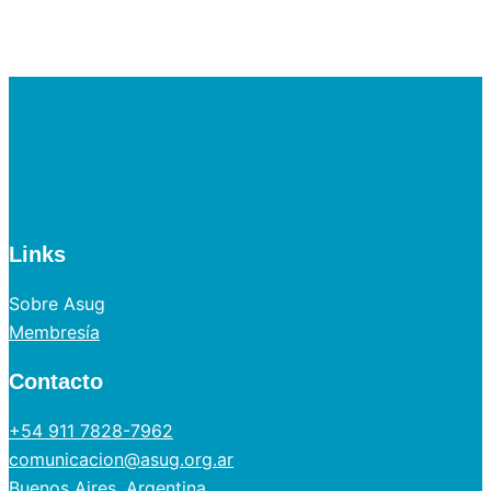
Links
Sobre Asug
Membresía
Contacto
+54 911 7828-7962
comunicacion@asug.org.ar
Buenos Aires, Argentina